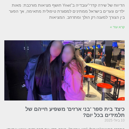
הדיווח של שירה קדרי־עובדיה ב־Ynet חושף מציאות מורכבת: מאות
ילדים ונערים בישראל ממתינים למסגרת טיפולית מתאימה, אך הפער
בין הצורך למענה רק הולך ומתרחב. המציאות
קרא עוד »
כיצד בית ספר 'בני ארזים' משפיע חייהם של
תלמידים בכל יום?
10 ביולי 2025